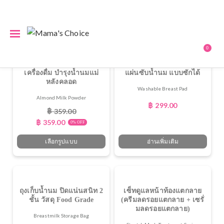
0
เครื่องดื่ม บำรุงน้ำนมแม่
แผ่นซับน้ำนม แบบซักได้
หลังคลอด
Washable Breast Pad
Almond Milk Powder
฿
299.00
฿
359.00
฿
359.00
0% OFF
เลือกรูปแบบ
อ่านเพิ่มเติม
ถุงเก็บน้ำนม ปิดแน่นสนิท 2
เซ็ทดูแลหน้าท้องแตกลาย
ชั้น วัสดุ Food Grade
(ครีมลดรอยแตกลาย + เซรั่
มลดรอยแตกลาย)
Breastmilk Storage Bag