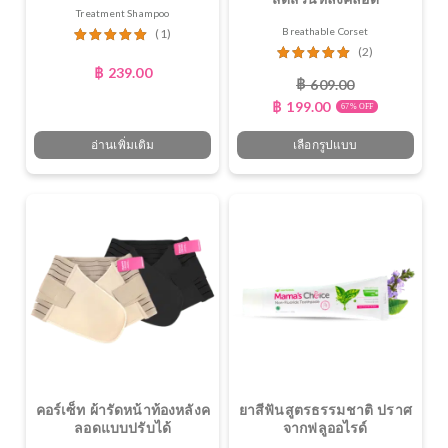
Treatment Shampoo
Breathable Corset
(1)
(2)
ให้คะแนน
฿
239.00
5.00
ตั้งแต่
ให้คะแนน
19.00
ตั้
฿
609.00
1-5 คะแนน
฿
199.00
67% OFF
อ่านเพิ่มเติม
เลือกรูปแบบ
คอร์เซ็ท ผ้ารัดหน้าท้องหลังค
ยาสีฟันสูตรธรรมชาติ ปราศ
ลอดแบบปรับได้
จากฟลูออไรด์