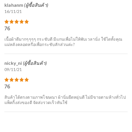
klahanm
(ผู้ซื้อสินค้า)
16/11/21
76
ให้คะแนน
81
ตั้งแต่ 1-5 คะแนน
เนื้อผ้าดีมากๆๆๆๆ กระชับดี มีแกนเพื่อไม่ให้พับเวลานั่ง ใช้ไดทั้งคุณ
แม่หลังคลอดหรือเพื่อกระชับสักส่วนค่ะ?
nicky_ni
(ผู้ซื้อสินค้า)
09/11/21
76
ให้คะแนน
81
ตั้งแต่ 1-5 คะแนน
สินค้า​ได้​ตรง​ตาม​ภาพ​โฆษณา​ ​ผ้านิ่มยืดหยุ่น​ดี ไม่มีขายตามห้างทั่วไป​
แพ็ค​กิ้ง​ส่ง​ของ​ดี​ จัดส่ง​รวดเร็วทันใช้