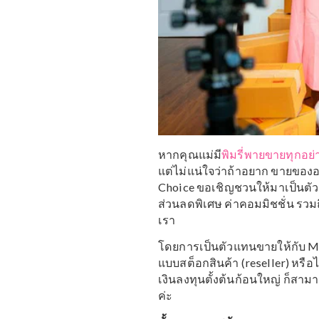
หากคุณแม่มี
พิมรี่พายขาย