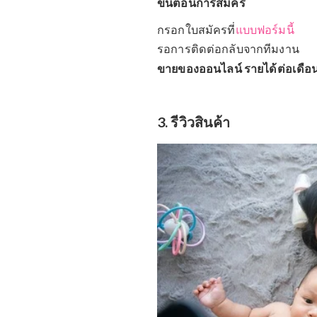
แต่ไม่แน่ใจว่าถ้าอยาก ข
Choice ขอเชิญชวนให้มาเ
ส่วนลดพิเศษ ค่าคอมมิชช
เรา
โดยการเป็นตัวแทนขายให้
แบบสต็อกสินค้า (reseller)
เงินลงทุนตั้งต้นก้อนใหญ
ค่ะ
ขั้นตอนการสมัคร
กรอกใบสมัครที่
แบบฟอร์มน
รอการติดต่อกลับจากทีม
ขายของออนไลน์ รายได้ต่
3. รีวิวสินค้า