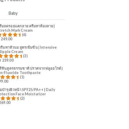
4
ลูกน้อย
5
คุณแม่ตั้งครรภ์
Trending Products
Mama
Baby
ครีมลดรอยแตกลาย ครีมทาท้องลาย |
Stretch Mark Cream
(6)
฿
249.00
ให้คะแนน
80.83
ตั้งแต่ 1-5 คะแนน
ครีมทาหัวนม สูตรเข้มข้น | Intensive
Nipple Cream
(3)
฿
239.00
ให้คะแนน
81.00
ตั้งแต่ 1-5 คะแนน
ยาสีฟันสูตรธรรมชาติ ปราศจากฟลูออไรด์ |
Non-Fluoride Toothpaste
(1)