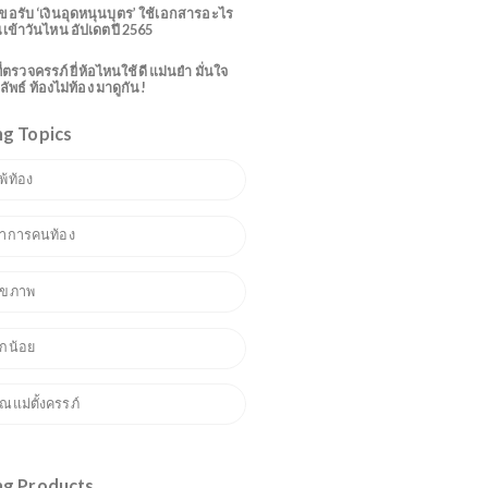
ทำนายฝันเกี่ยวกับการท้อง พร้อมบอกเลขเด็ด!
15 อาการคนท้อง ที่บอกได้เลยว่าคุณกำลัง
ตั้งครรภ์อ่อนๆ
วิธีขอรับ ‘เงินอุดหนุนบุตร’ ใช้เอกสารอะไร
เงินเข้าวันไหน อัปเดตปี 2565
7 ที่ตรวจครรภ์ ยี่ห้อไหนใช้ดี แม่นยำ มั่นใจ
ผลลัพธ์ ท้องไม่ท้อง มาดูกัน!
Trending Topics
1
แพ้ท้อง
2
อาการคนท้อง
3
สุขภาพ