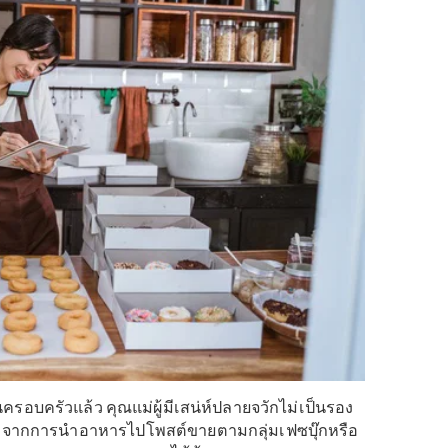
รเล่นโซเชียลมีเดียเป็นชีวิตจิตใจหน่อยค่ะ เราแนะนำให้ไ
น
VIParents
แพล็ตฟอร์มที่รวบรวมงานรีวิวสินค้าแม่และเด็
ือถือที่ถ่ายรูปและวิดีโอได้ และมีเพื่อนในเฟซบุ๊กหรือผู้
500 คน คุณแม่ก็สามารถเริ่มต้นเป็นนักรีวิวสินค้าได้แล้ว
สนุกมากๆ เพราะเหมือนแค่อัพเดตชีวิตประจำวันตัวเองลงโซ
วยในตัว!
นเท่าไหร่?
2,000 – 10,000 บาท
น์