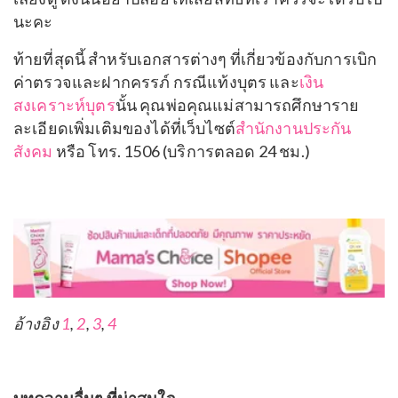
นะคะ
ท้ายที่สุดนี้ สำหรับเอกสารต่างๆ ที่เกี่ยวข้องกับการเบิก
ค่าตรวจและฝากครรภ์ กรณีแท้งบุตร และ
เงิน
สงเคราะห์บุตร
นั้น คุณพ่อคุณแม่สามารถศึกษาราย
ละเอียดเพิ่มเติมของได้ที่เว็บไซต์
สำนักงานประกัน
สังคม
หรือ โทร. 1506 (บริการตลอด 24 ชม.)
อ้างอิง
1
,
2
,
3
,
4