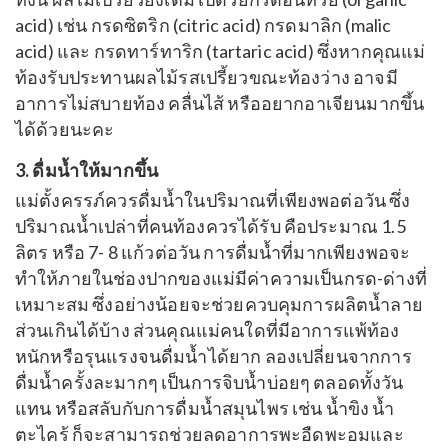
acid) เช่น กรดซิตริก (citric acid) กรดมาลิก (malic
acid) และ กรดทาร์ทาริก (tartaric acid) ซึ่งหากคุณแม่
ท้องรับประทานผลไม้รสเปรี้ยวขณะท้องว่าง อาจมี
อาการไม่สบายท้อง คลื่นไส้ หรืออยากอาเจียนมากขึ้น
ได้ด้วยนะคะ
3. ดื่มน้ำให้มากขึ้น
แม่ตั้งครรภ์ควรดื่มน้ำในปริมาณที่เพียงพอต่อวัน ซึ่ง
ปริมาณน้ำเปล่าที่คนท้องควรได้รับ คือประมาณ 1.5
ลิตร หรือ 7- 8 แก้วต่อวัน การดื่มน้ำที่มากเพียงพอจะ
ทำให้ภายในช่องปากของแม่มีค่าความเป็นกรด-ด่างที่
เหมาะสม ซึ่งอย่างน้อยจะช่วยควบคุมการผลิตน้ำลาย
ส่วนเกินได้บ้าง
ส่วนคุณแม่คนใดที่มีอาการแพ้ท้อง
หนักหรือรุนแรงจนดื่มน้ำได้ยาก ลองเปลี่ยนจากการ
ดื่มน้ำครั้งละมากๆ เป็นการจิบน้ำบ่อยๆ ตลอดทั้งวัน
แทน หรือสลับกับการดื่มน้ำสมุนไพร เช่น น้ำขิง น้ำ
ตะไคร้ ก็จะสามารถช่วยลดอาการพะอืดพะอมและ