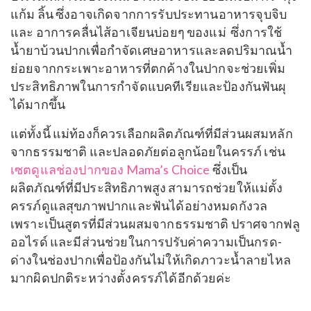
แก้ม ลิ้น ซึ่งอาจเกิดจากการรับประทานอาหารจุบจิบ
และ อาการคลื่นไส้อาเจียนบ่อยๆ ของแม่ ซึ่งการใช้
น้ำยาบ้วนปากเพื่อกำจัดเศษอาหารและลดปริมาณน้ำ
ย่อยจากกระเพาะอาหารที่ตกค้างในปากจะช่วยเพิ่ม
ประสิทธิภาพในการกำจัดแบคทีเรียและป้องกันฟันผุ
ได้มากขึ้น
แต่ทั้งนี้ แม่ท้องก็ควรเลือกผลิตภัณฑ์ที่มีส่วนผสมหลัก
จากธรรมชาติ และปลอดภัยต่อลูกน้อยในครรภ์ เช่น
เซตดูแลช่องปากของ Mama’s Choice
ซึ่งเป็น
ผลิตภัณฑ์ที่มีประสิทธิภาพสูง สามารถช่วยให้แม่ตั้ง
ครรภ์ดูแลสุขภาพปากและฟันได้อย่างหมดกังวล
เพราะเป็นสูตรที่มีส่วนผสมจากธรรมชาติ ปราศจากฟลู
ออไรด์ และมีส่วน
ช่วยในการปรับค่าความเป็นกรด-
ด่างในช่องปากเพื่อป้องกันไม่ให้เกิดภาวะน้ำลายไหล
มากผิดปกติระหว่างตั้งครรภ์ได้อีกด้วยค่ะ