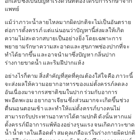
อักเสบ ซึ่งเป็นปัญหาเร่งด่วนที่ต้องได้รับการรักษาจาก
แพทย์
แม้ว่าภาวะน้ำลายไหลมากผิดปกติจะไม่เป็นอันตราย
ต่อการตั้งครรภ์ แต่แน่นอนว่าปัญหานี้ส่งผลให้เกิด
ความไม่สะดวกสบายเป็นอย่างยิ่ง โดยเฉพาะการ
พยายามรักษาความสะอาดและสุขภาพช่องปากที่จะ
ทำได้ยากขึ้น และอาจนำมาซึ่งปัญหา กลิ่นปาก
ร่างกายขาดน้ำ และริมฝีปากแห้ง
อย่างไรก็ตาม สิ่งสำคัญที่สุดที่คุณต้องใส่ใจคือ ภาวะนี้
จะส่งผลให้ความอยากอาหารของแม่ตั้งครรภ์ลดลง
อันเนื่องมาจากรสชาติขมในปาก ร่วมกับอาการ
พะอืดพะอม อยากอาเจียน ซึ่งส่วนมากจะเกิดขึ้นช่วง
ตื่นนอนตอนเช้า และทำให้แม่ตั้งครรภ์บางคนไม่
สามารถรับประทานอาหารได้ตามปกติ ดังนั้น หากแม่
ตั้งครรภ์มีอาการแพ้ท้องอย่างรุนแรง จนเกิดภาวะขาด
น้ำ น้ำตาลในเลือดต่ำ สมดุลเกลือแร่ในร่างกายผิดปกติ