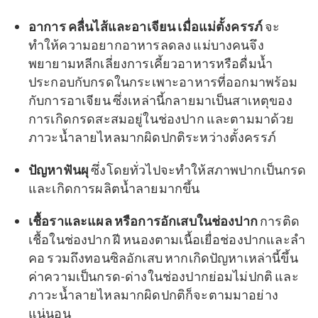
อาการ คลื่นไส้และอาเจียน
เมื่อแม่ตั้งครรภ์
จะ
ทำให้ความอยากอาหารลดลง แม่บางคนจึง
พยายามหลีกเลี่ยงการเคี้ยวอาหารหรือดื่มน้ำ
ประกอบกับกรดในกระเพาะอาหารที่ออกมาพร้อม
กับการอาเจียน ซึ่งเหล่านี้กลายมาเป็นสาเหตุของ
การเกิดกรดสะสมอยู่ในช่องปาก และตามมาด้วย
ภาวะน้ำลายไหลมากผิดปกติระหว่างตั้งครรภ์
ปัญหาฟันผุ
ซึ่งโดยทั่วไปจะทำให้สภาพปากเป็นกรด
และเกิดการผลิตน้ำลายมากขึ้น
เชื้อราและแผล หรือการอักเสบในช่องปาก
การติด
เชื้อในช่องปาก ฝี หนองตามเนื้อเยื่อช่องปากและลำ
คอ รวมถึงทอนซิลอักเสบ
หากเกิดปัญหาเหล่านี้ขึ้น
ค่าความเป็นกรด-ด่างในช่องปากย่อมไม่ปกติ และ
ภาวะน้ำลายไหลมากผิดปกติก็จะตามมาอย่าง
แน่นอน