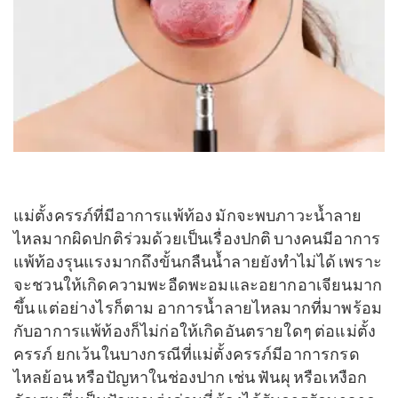
แม่ตั้งครรภ์ที่มีอาการแพ้ท้อง มักจะพบภาวะน้ำลาย
ไหลมากผิดปกติร่วมด้วยเป็นเรื่องปกติ
บางคนมีอาการ
แพ้ท้องรุนแรงมากถึงขั้นกลืนน้ำลายยังทำไม่ได้ เพราะ
จะชวนให้เกิดความพะอืดพะอมและอยากอาเจียนมาก
ขึ้น แต่อย่างไรก็ตาม อาการน้ำลายไหลมากที่มาพร้อม
กับอาการแพ้ท้องก็ไม่ก่อให้เกิดอันตรายใดๆ ต่อแม่ตั้ง
ครรภ์ ยกเว้นในบางกรณีที่แม่ตั้งครรภ์มีอาการกรด
ไหลย้อน หรือปัญหาในช่องปาก เช่น ฟันผุ หรือเหงือก