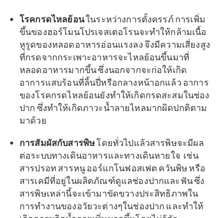
โรคกรดไหลย้อน
ในระหว่างการตั้งครรภ์ การเพิ่ม
ขึ้นของฮอร์โมนโปรเจสเตอโรนจะทำให้กล้ามเนื้อ
หูรูดของหลอดอาหารอ่อนแรงลง จึงมีความเสี่ยงสูง
ที่กรดจากกระเพาะอาหารจะไหลย้อนขึ้นมาที่
หลอดอาหารมากขึ้น ซึ่งนอกจากจะก่อให้เกิด
อาการแสบร้อนที่ลิ้นปี่หรือกลางหน้าอกแล้ว อาการ
ของโรคกรดไหลย้อนยังทำให้เกิดกรดสะสมในช่อง
ปาก ซึ่งทำให้เกิดภาวะน้ำลายไหลมากผิดปกติตาม
มาด้วย
การสัมผัสกับสารพิษ
โดยทั่วไปแล้วสารพิษจะมีผล
ต่อระบบทางเดินอาหารและทางเดินหายใจ เช่น
สารปรอท สารหนู ออร์แกโนฟอสเฟต ควันพิษ หรือ
สารเคมีที่อยู่ในผลิตภัณฑ์ดูแลช่องปากและฟัน ซึ่ง
สารพิษเหล่านี้จะเข้ามาขัดขวางประสิทธิภาพใน
การทำงานของอวัยวะต่างๆในช่องปาก และทำให้