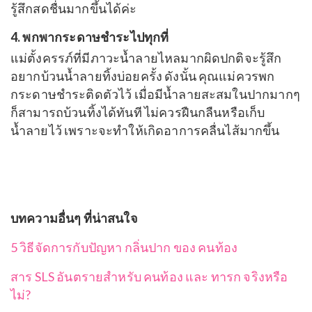
รู้สึกสดชื่นมากขึ้นได้ค่ะ
4. พกพากระดาษชำระไปทุกที่
แม่ตั้งครรภ์ที่มีภาวะน้ำลายไหลมากผิดปกติจะรู้สึก
อยากบ้วนน้ำลายทิ้งบ่อยครั้ง ดังนั้น คุณแม่ควรพก
กระดาษชำระติดตัวไว้ เมื่อมีน้ำลายสะสมในปากมากๆ
ก็สามารถบ้วนทิ้งได้ทันที ไม่ควรฝืนกลืนหรือเก็บ
น้ำลายไว้ เพราะจะทำให้เกิดอาการคลื่นไส้มากขึ้น
บทความอื่นๆ ที่น่าสนใจ
5 วิธีจัดการกับปัญหา กลิ่นปาก ของ คนท้อง
สาร SLS อันตรายสำหรับ คนท้อง และ ทารก จริงหรือ
ไม่?