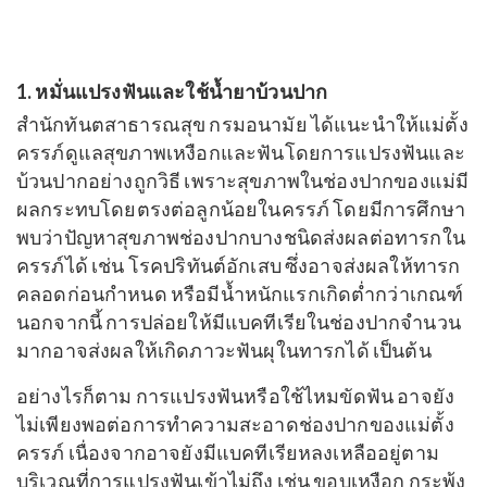
1. หมั่นแปรงฟันและใช้น้ำยาบ้วนปาก
สำนักทันตสาธารณสุข กรมอนามัย
ได้แนะนำให้แม่ตั้ง
ครรภ์ดูแลสุขภาพเหงือกและฟันโดยการแปรงฟันและ
บ้วนปากอย่างถูกวิธี เพราะสุขภาพในช่องปากของแม่มี
ผลกระทบโดยตรงต่อลูกน้อยในครรภ์ โดยมีการศึกษา
พบว่าปัญหาสุขภาพช่องปากบางชนิดส่งผลต่อทารกใน
ครรภ์ได้ เช่น โรคปริทันต์อักเสบ ซึ่งอาจส่งผลให้ทารก
คลอดก่อนกำหนด หรือมีน้ำหนักแรกเกิดต่ำกว่าเกณฑ์
นอกจากนี้ การปล่อยให้มีแบคทีเรียในช่องปากจำนวน
มากอาจส่งผลให้เกิดภาวะฟันผุในทารกได้ เป็นต้น
อย่างไรก็ตาม
การแปรงฟันหรือใช้ไหมขัดฟัน อาจยัง
ไม่เพียงพอต่อการทำความสะอาดช่องปากของแม่ตั้ง
ครรภ์ เนื่องจากอาจยังมีแบคทีเรียหลงเหลืออยู่ตาม
บริเวณที่การแปรงฟันเข้าไม่ถึง เช่น ขอบเหงือก กระพุ้ง