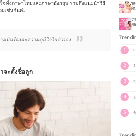
ว่า “
การตั้งชื่อ
” มีผลต่อดวงชะตาชีวิตของบุคคลนั้น ซึ่งกา
ีหรือความสำเร็จก็สามารถช่วยนำความเจริญรุ่งเรืองมาสู
ความนี้จะพาคุณพ่อและคุณแม่ไปดูไอเดียการตั้งชื่อลูก
ะไรก็สำเร็จทั้งภาษาไทยและภาษาอังกฤษ รวมถึงแนะนำวิธี
ูกน้อยด้วยเช่นกันค่ะ
ผลต่อความมั่นใจและความภูมิใจในตัวเอง
ทำถ้าจะตั้งชื่อลูก