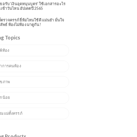
ทำนายฝันเกี่ยวกับการท้อง พร้อมบอกเลขเด็ด!
ร
15 อาการคนท้อง ที่บอกได้เลยว่าคุณกำลัง
่
ตั้งครรภ์อ่อนๆ
วิธีขอรับ ‘เงินอุดหนุนบุตร’ ใช้เอกสารอะไร
เงินเข้าวันไหน อัปเดตปี 2565
7 ที่ตรวจครรภ์ ยี่ห้อไหนใช้ดี แม่นยำ มั่นใจ
ผลลัพธ์ ท้องไม่ท้อง มาดูกัน!
Trending Topics
1
แพ้ท้อง
2
อาการคนท้อง
3
สุขภาพ