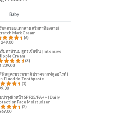
4
ลูกน้อย
5
คุณแม่ตั้งครรภ์
Trending Products
Mama
Baby
ครีมลดรอยแตกลาย ครีมทาท้องลาย |
Stretch Mark Cream
(6)
฿
249.00
ให้คะแนน
80.83
ตั้งแต่ 1-5 คะแนน
ครีมทาหัวนม สูตรเข้มข้น | Intensive
Nipple Cream
(3)
฿
239.00
ให้คะแนน
81.00
ตั้งแต่ 1-5 คะแนน
ยาสีฟันสูตรธรรมชาติ ปราศจากฟลูออไรด์ |
Non-Fluoride Toothpaste
(1)