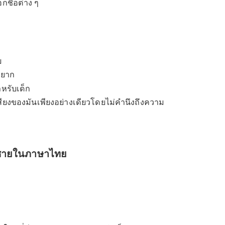
ายดีกับลูกน้อย เช่น ความโชคดี ความสำเร็จ ความเจริญ
เงินทอง เป็นต้น
ละสะกดง่าย
ื่อกลางและนามสกุลของเด็กแล้วไพเราะ
เลียนวัฒนธรรม ศาสนาและประวัติศาสตร์ของชาติอื่น
ัวเลือกชื่อต่าง ๆ
ยเชิงลบ
รือสะกดยาก
กินไปสำหรับเด็ก
หรือเสียงของมันเพียงอย่างเดียวโดยไม่คำนึงถึงความ