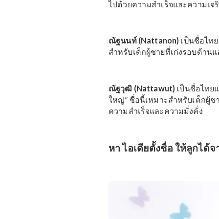
นันทวัฒน์ (Nanthawat)
เ
“ผู้เพียบพร้อมด้วยทรัพย์ส
ผู้ที่ปรารถนาชีวิตที่เต็
ณัฐพล (Natthapon)
เป็น
เหมาะสำหรับคนที่อยากป
ณัฐเดช (Natthadech)
เป็
ใหญ่” ชื่อนี้เหมาะสำหรับเ
ไปด้วยความสำเร็จและความ
ณัฐนนท์ (Nattanon)
เป็นช