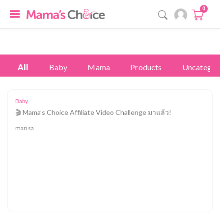
0
All
Baby
Mama
Products
Uncategor
Baby
🎬 Mama’s Choice Affiliate Video Challenge มาแล้ว!
marisa