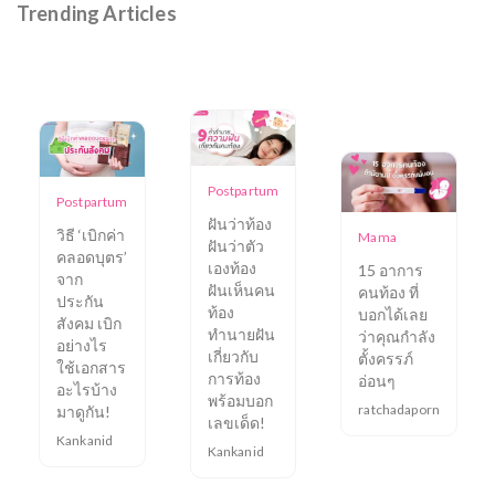
Trending Articles
Postpartum
Postpartum
ฝันว่าท้อง
วิธี ‘เบิกค่า
Mama
ฝันว่าตัว
คลอดบุตร’
เองท้อง
15 อาการ
จาก
ฝันเห็นคน
คนท้อง ที่
ประกัน
ท้อง
บอกได้เลย
สังคม เบิก
ทำนายฝัน
ว่าคุณกำลัง
อย่างไร
เกี่ยวกับ
ตั้งครรภ์
ใช้เอกสาร
การท้อง
อ่อนๆ
อะไรบ้าง
พร้อมบอก
ratchadaporn
มาดูกัน!
เลขเด็ด!
Kankanid
Kankanid